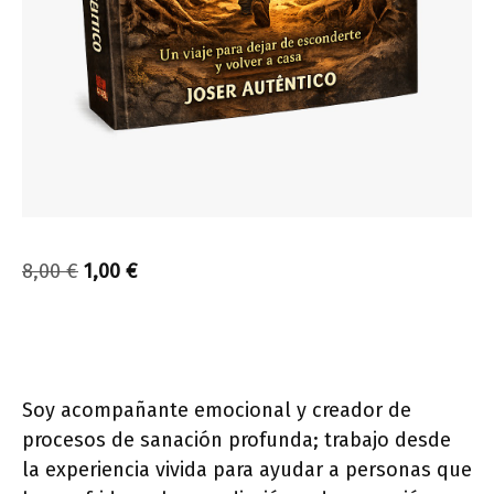
El
El
8,00
€
1,00
€
precio
precio
original
actual
era:
es:
8,00 €.
1,00 €.
Soy acompañante emocional y creador de
procesos de sanación profunda; trabajo desde
la experiencia vivida para ayudar a personas que