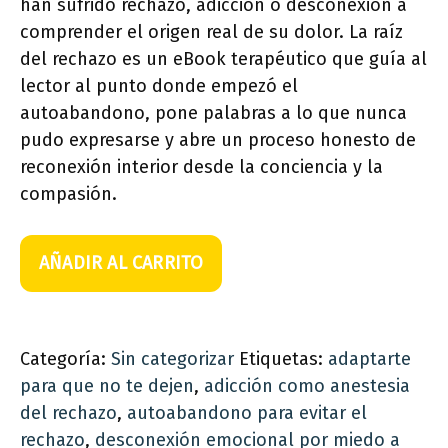
han sufrido rechazo, adicción o desconexión a
comprender el origen real de su dolor. La raíz
del rechazo es un eBook terapéutico que guía al
lector al punto donde empezó el
autoabandono, pone palabras a lo que nunca
pudo expresarse y abre un proceso honesto de
reconexión interior desde la conciencia y la
compasión.
La
AÑADIR AL CARRITO
Raíz
del
Rechazo
cantidad
Categoría:
Sin categorizar
Etiquetas:
adaptarte
para que no te dejen
,
adicción como anestesia
del rechazo
,
autoabandono para evitar el
rechazo
,
desconexión emocional por miedo a