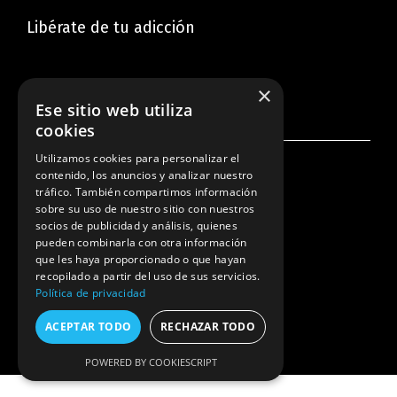
Libérate de tu adicción
×
Ese sitio web utiliza
cookies
Utilizamos cookies para personalizar el
contenido, los anuncios y analizar nuestro
tráfico. También compartimos información
© Joserautentico.com Copyright
sobre su uso de nuestro sitio con nuestros
socios de publicidad y análisis, quienes
Cookies
|
Política privacidad
|
Aviso legal
pueden combinarla con otra información
que les haya proporcionado o que hayan
recopilado a partir del uso de sus servicios.
Política de privacidad
ACEPTAR TODO
RECHAZAR TODO
POWERED BY COOKIESCRIPT